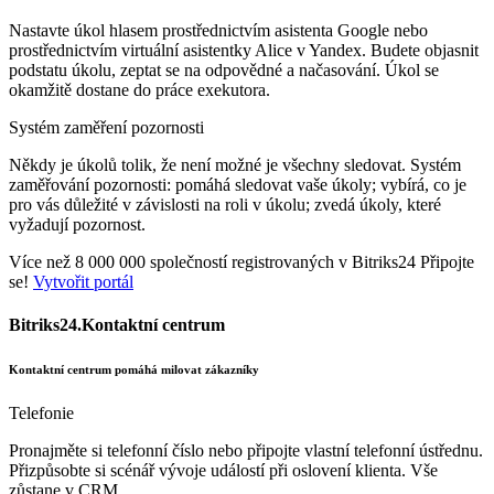
Nastavte úkol hlasem prostřednictvím asistenta Google nebo
prostřednictvím virtuální asistentky Alice v Yandex. Budete objasnit
podstatu úkolu, zeptat se na odpovědné a načasování. Úkol se
okamžitě dostane do práce exekutora.
Systém zaměření pozornosti
Někdy je úkolů tolik, že není možné je všechny sledovat. Systém
zaměřování pozornosti: pomáhá sledovat vaše úkoly; vybírá, co je
pro vás důležité v závislosti na roli v úkolu; zvedá úkoly, které
vyžadují pozornost.
Více než 8 000 000 společností registrovaných v Bitriks24 Připojte
se!
Vytvořit portál
Bitriks24.Kontaktní centrum
Kontaktní centrum pomáhá milovat zákazníky
Telefonie
Pronajměte si telefonní číslo nebo připojte vlastní telefonní ústřednu.
Přizpůsobte si scénář vývoje událostí při oslovení klienta. Vše
zůstane v CRM.