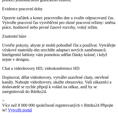
Evidence pracovní doby
Opravte začátek a konec pracovního dne a zvažte odpracovaný čas.
Vytvořte pracovní čas vysvědčení pro různé pracovní režimy: směna
práce, hodinové nebo pevné časové rozvrhy, volný režim.
Znalostní báze
Uveďte pokyny, abyste je mohli pohodlně číst a používat. Vytvářejte
výukové materiály-tím urychlíte adaptaci nových zaměstnanců.
Inteligentní šablony vám pomohou udělat články krásné, i když
nejste v designu.
Chat a videohovory HD, videokonference HD
Dopisovat, dělat videohovory, vytvářet uzavřené chaty, otevřené
kanály. Nahrajte videohovory, ukažte obrazovku. Vaši zákazníci a
dodavatelé se rychle připojí k volání na odkaz, aniž by se
zaregistrovali do Bitriks24.
>
Více než 8 000 000 společností registrovaných v Bitriks24 Připojte
se!
Vytvořit portál