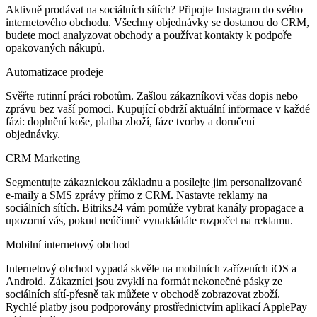
Aktivně prodávat na sociálních sítích? Připojte Instagram do svého
internetového obchodu. Všechny objednávky se dostanou do CRM,
budete moci analyzovat obchody a používat kontakty k podpoře
opakovaných nákupů.
Automatizace prodeje
Svěřte rutinní práci robotům. Zašlou zákazníkovi včas dopis nebo
zprávu bez vaší pomoci. Kupující obdrží aktuální informace v každé
fázi: doplnění koše, platba zboží, fáze tvorby a doručení
objednávky.
CRM Marketing
Segmentujte zákaznickou základnu a posílejte jim personalizované
e-maily a SMS zprávy přímo z CRM. Nastavte reklamy na
sociálních sítích. Bitriks24 vám pomůže vybrat kanály propagace a
upozorní vás, pokud neúčinně vynakládáte rozpočet na reklamu.
Mobilní internetový obchod
Internetový obchod vypadá skvěle na mobilních zařízeních iOS a
Android. Zákazníci jsou zvyklí na formát nekonečné pásky ze
sociálních sítí-přesně tak můžete v obchodě zobrazovat zboží.
Rychlé platby jsou podporovány prostřednictvím aplikací ApplePay