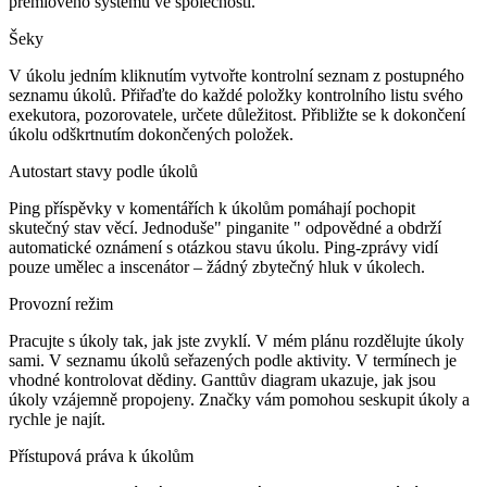
prémiového systému ve společnosti.
Šeky
V úkolu jedním kliknutím vytvořte kontrolní seznam z postupného
seznamu úkolů. Přiřaďte do každé položky kontrolního listu svého
exekutora, pozorovatele, určete důležitost. Přibližte se k dokončení
úkolu odškrtnutím dokončených položek.
Autostart stavy podle úkolů
Ping příspěvky v komentářích k úkolům pomáhají pochopit
skutečný stav věcí. Jednoduše" pinganite " odpovědné a obdrží
automatické oznámení s otázkou stavu úkolu. Ping-zprávy vidí
pouze umělec a inscenátor – žádný zbytečný hluk v úkolech.
Provozní režim
Pracujte s úkoly tak, jak jste zvyklí. V mém plánu rozdělujte úkoly
sami. V seznamu úkolů seřazených podle aktivity. V termínech je
vhodné kontrolovat dědiny. Ganttův diagram ukazuje, jak jsou
úkoly vzájemně propojeny. Značky vám pomohou seskupit úkoly a
rychle je najít.
Přístupová práva k úkolům