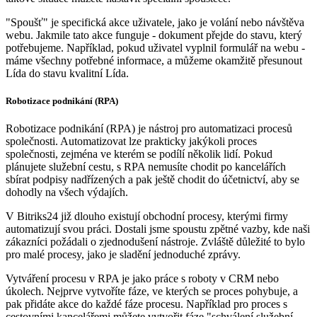
"Spoušť" je specifická akce uživatele, jako je volání nebo návštěva
webu. Jakmile tato akce funguje - dokument přejde do stavu, který
potřebujeme. Například, pokud uživatel vyplnil formulář na webu -
máme všechny potřebné informace, a můžeme okamžitě přesunout
Lída do stavu kvalitní Lída.
Robotizace podnikání (RPA)
Robotizace podnikání (RPA) je nástroj pro automatizaci procesů
společnosti. Automatizovat lze prakticky jakýkoli proces
společnosti, zejména ve kterém se podílí několik lidí. Pokud
plánujete služební cestu, s RPA nemusíte chodit po kancelářích
sbírat podpisy nadřízených a pak ještě chodit do účetnictví, aby se
dohodly na všech výdajích.
V Bitriks24 již dlouho existují obchodní procesy, kterými firmy
automatizují svou práci. Dostali jsme spoustu zpětné vazby, kde naši
zákazníci požádali o zjednodušení nástroje. Zvláště důležité to bylo
pro malé procesy, jako je sladění jednoduché zprávy.
Vytváření procesu v RPA je jako práce s roboty v CRM nebo
úkolech. Nejprve vytvoříte fáze, ve kterých se proces pohybuje, a
pak přidáte akce do každé fáze procesu. Například pro proces s
cestovními kancelářemi můžete vytvořit fáze "schválení služební