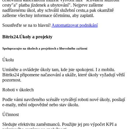
cesty"a" platba jízdenek a ubytování". Nejprve zašleme
nadřízenému úkol, aby schválil služební cestu,a pak okamžitě
zašleme všechny informace účetnímu, aby zaplatil.
Soustřeďte se na to hlavní!
Automatizovat podnikání
Bitrix24.Úkoly a projekty
Spolupracujte na úkolech a projektech z libovolného zařízení
Úkolu
Umístěte a ovládejte úkoly tam, kde jste spokojeni. I z mobilu.
Bitriks24 připomene načasování a ukáže, které úkoly vyžadují větší
pozornost.
Roboti v úkolech
Podle vámi navrženého scénáře vytvářejí roboti nové úkoly, posílají
e-maily, mění odpovědné nebo stav úkolu.
Účinnost
Sledujte efektivitu zaměstnanců. Použijte jej pro výpočet KPI a