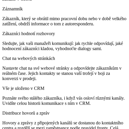
Záznamník
Zákazník, který se obrátil mimo pracovní dobu nebo v době velkého
zatížení, obdrží informace o tom z autoresponderu.
Zákazníci hodnotí rozhovory
Sledujte, jak vaši manažeři komunikují: jak rychle odpovídají, jaké
hodnocení zákazníci kladou, vyhodnoťte dialogy sami.
Chat na webových stránkách
Nastavte chat na své webové stránky a odpovídejte zákazníkům v
reálném čase. Jejich kontakty se stanou vaší trofejí v boji za
konverzi v prodeji.
Vše je uloženo v CRM
Poznáte svého stálého zákazníka, i když vás osloví různými kanály.
Uvidíte celou historii komunikace s ním v CRM.
Distribuce hovorů a zpráv
Hovory a zprávy z připojených kanálů se dostanou do kontaktního
centra a rozdělí se mezi zaměstnance podle pravidel fronty. Celá