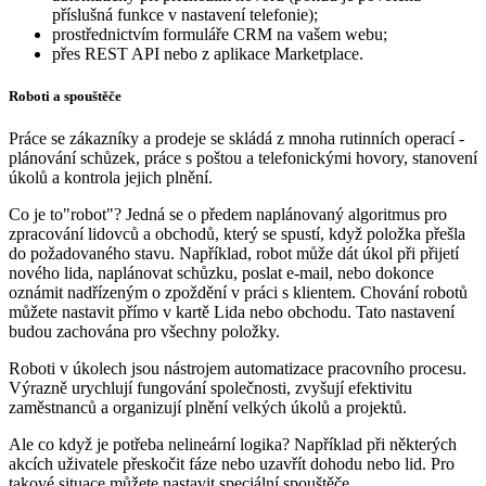
příslušná funkce v nastavení telefonie);
prostřednictvím formuláře CRM na vašem webu;
přes REST API nebo z aplikace Marketplace.
Roboti a spouštěče
Práce se zákazníky a prodeje se skládá z mnoha rutinních operací -
plánování schůzek, práce s poštou a telefonickými hovory, stanovení
úkolů a kontrola jejich plnění.
Co je to"robot"? Jedná se o předem naplánovaný algoritmus pro
zpracování lidovců a obchodů, který se spustí, když položka přešla
do požadovaného stavu. Například, robot může dát úkol při přijetí
nového lida, naplánovat schůzku, poslat e-mail, nebo dokonce
oznámit nadřízeným o zpoždění v práci s klientem. Chování robotů
můžete nastavit přímo v kartě Lida nebo obchodu. Tato nastavení
budou zachována pro všechny položky.
Roboti v úkolech jsou nástrojem automatizace pracovního procesu.
Výrazně urychlují fungování společnosti, zvyšují efektivitu
zaměstnanců a organizují plnění velkých úkolů a projektů.
Ale co když je potřeba nelineární logika? Například při některých
akcích uživatele přeskočit fáze nebo uzavřít dohodu nebo lid. Pro
takové situace můžete nastavit speciální spouštěče.