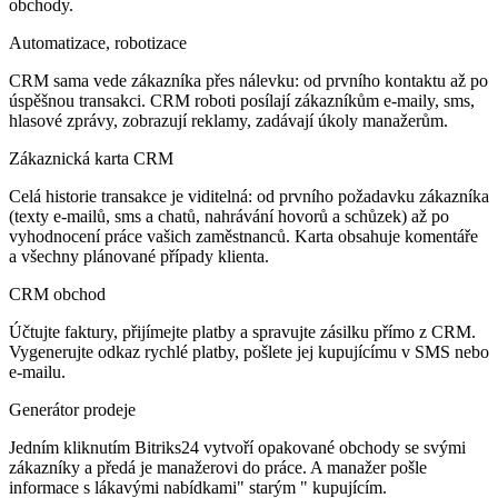
obchody.
Automatizace, robotizace
CRM sama vede zákazníka přes nálevku: od prvního kontaktu až po
úspěšnou transakci. CRM roboti posílají zákazníkům e-maily, sms,
hlasové zprávy, zobrazují reklamy, zadávají úkoly manažerům.
Zákaznická karta CRM
Celá historie transakce je viditelná: od prvního požadavku zákazníka
(texty e-mailů, sms a chatů, nahrávání hovorů a schůzek) až po
vyhodnocení práce vašich zaměstnanců. Karta obsahuje komentáře
a všechny plánované případy klienta.
CRM obchod
Účtujte faktury, přijímejte platby a spravujte zásilku přímo z CRM.
Vygenerujte odkaz rychlé platby, pošlete jej kupujícímu v SMS nebo
e-mailu.
Generátor prodeje
Jedním kliknutím Bitriks24 vytvoří opakované obchody se svými
zákazníky a předá je manažerovi do práce. A manažer pošle
informace s lákavými nabídkami" starým " kupujícím.