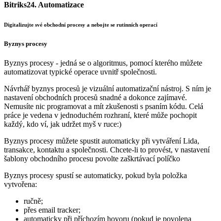
Bitriks24. Automatizace
Digitalizujte své obchodní procesy a nebojte se rutinních operací
Byznys procesy
Byznys procesy - jedná se o algoritmus, pomocí kterého můžete
automatizovat typické operace uvnitř společnosti.
Návrhář byznys procesů je vizuální automatizační nástroj. S ním je
nastavení obchodních procesů snadné a dokonce zajímavé.
Nemusíte nic programovat a mít zkušenosti s psaním kódu. Celá
práce je vedena v jednoduchém rozhraní, které může pochopit
každý, kdo ví, jak udržet myš v ruce:)
Byznys procesy můžete spustit automaticky při vytváření Lida,
transakce, kontaktu a společnosti. Chcete-li to provést, v nastavení
šablony obchodního procesu povolte zaškrtávací políčko
Byznys procesy spustí se automaticky, pokud byla položka
vytvořena:
ručně;
přes email tracker;
automaticky při příchozím hovoru (pokud je povolena