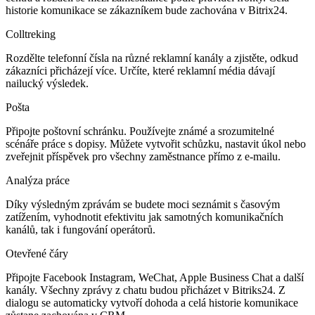
historie komunikace se zákazníkem bude zachována v Bitrix24.
Colltreking
Rozdělte telefonní čísla na různé reklamní kanály a zjistěte, odkud
zákazníci přicházejí více. Určíte, které reklamní média dávají
nailucký výsledek.
Pošta
Připojte poštovní schránku. Používejte známé a srozumitelné
scénáře práce s dopisy. Můžete vytvořit schůzku, nastavit úkol nebo
zveřejnit příspěvek pro všechny zaměstnance přímo z e-mailu.
Analýza práce
Díky výsledným zprávám se budete moci seznámit s časovým
zatížením, vyhodnotit efektivitu jak samotných komunikačních
kanálů, tak i fungování operátorů.
Otevřené čáry
Připojte Facebook Instagram, WeChat, Apple Business Chat a další
kanály. Všechny zprávy z chatu budou přicházet v Bitriks24. Z
dialogu se automaticky vytvoří dohoda a celá historie komunikace