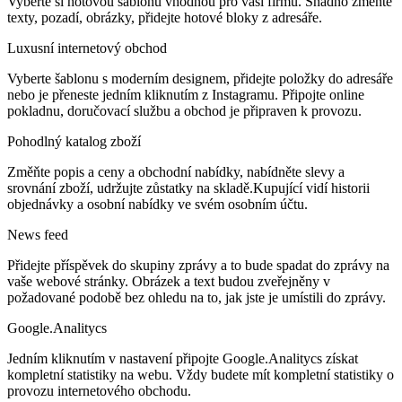
Vyberte si hotovou šablonu vhodnou pro vaši firmu. Snadno změňte
texty, pozadí, obrázky, přidejte hotové bloky z adresáře.
Luxusní internetový obchod
Vyberte šablonu s moderním designem, přidejte položky do adresáře
nebo je přeneste jedním kliknutím z Instagramu. Připojte online
pokladnu, doručovací službu a obchod je připraven k provozu.
Pohodlný katalog zboží
Změňte popis a ceny a obchodní nabídky, nabídněte slevy a
srovnání zboží, udržujte zůstatky na skladě.Kupující vidí historii
objednávky a osobní nabídky ve svém osobním účtu.
News feed
Přidejte příspěvek do skupiny zprávy a to bude spadat do zprávy na
vaše webové stránky. Obrázek a text budou zveřejněny v
požadované podobě bez ohledu na to, jak jste je umístili do zprávy.
Google.Analitycs
Jedním kliknutím v nastavení připojte Google.Analitycs získat
kompletní statistiky na webu. Vždy budete mít kompletní statistiky o
provozu internetového obchodu.