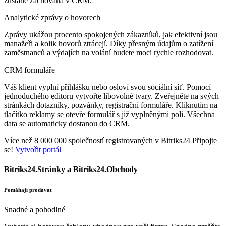
zůstane zachována v CRM.
Analytické zprávy o hovorech
Zprávy ukážou procento spokojených zákazníků, jak efektivní jsou
manažeři a kolik hovorů ztrácejí. Díky přesným údajům o zatížení
zaměstnanců a výdajích na volání budete moci rychle rozhodovat.
CRM formuláře
Váš klient vyplní přihlášku nebo osloví svou sociální síť. Pomocí
jednoduchého editoru vytvořte libovolné tvary. Zveřejněte na svých
stránkách dotazníky, pozvánky, registrační formuláře. Kliknutím na
tlačítko reklamy se otevře formulář s již vyplněnými poli. Všechna
data se automaticky dostanou do CRM.
Více než 8 000 000 společností registrovaných v Bitriks24 Připojte
se!
Vytvořit portál
Bitriks24.Stránky a Bitriks24.Obchody
Pomáhají prodávat
Snadné a pohodlné