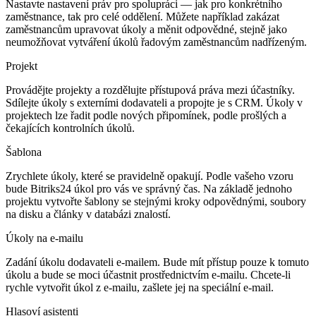
Nastavte nastavení práv pro spolupráci — jak pro konkrétního
zaměstnance, tak pro celé oddělení. Můžete například zakázat
zaměstnancům upravovat úkoly a měnit odpovědné, stejně jako
neumožňovat vytváření úkolů řadovým zaměstnancům nadřízeným.
Projekt
Provádějte projekty a rozdělujte přístupová práva mezi účastníky.
Sdílejte úkoly s externími dodavateli a propojte je s CRM. Úkoly v
projektech lze řadit podle nových připomínek, podle prošlých a
čekajících kontrolních úkolů.
Šablona
Zrychlete úkoly, které se pravidelně opakují. Podle vašeho vzoru
bude Bitriks24 úkol pro vás ve správný čas. Na základě jednoho
projektu vytvořte šablony se stejnými kroky odpovědnými, soubory
na disku a články v databázi znalostí.
Úkoly na e-mailu
Zadání úkolu dodavateli e-mailem. Bude mít přístup pouze k tomuto
úkolu a bude se moci účastnit prostřednictvím e-mailu. Chcete-li
rychle vytvořit úkol z e-mailu, zašlete jej na speciální e-mail.
Hlasoví asistenti