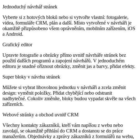
Jednoduchý návrhář stránek
Vyberte si z hotových bloků nebo si vytvořte vlastní: fotogalerie,
videa, formuláře CRM, plán a další. Místo vytvořené v návrháři je
okamžitě přizpůsobeno všem oprávněním, mobilním zařízením, iOS
a Android.
Grafický editor
Upravte fotografie a obrázky přímo uvnitř návrháře stránek bez
použití dalších programů a zapojení návrhářů. V jednoduchém
editoru je snadné oříznout obrázky, změnit jas a barvy, přidat efekty.
Super bloky v návrhu stránek
Můžete si vybrat libovolnou jednotku v návrháři a zcela změnit
design: vyměnit položky, Přidat chybějící nebo odstranit
nadbytečné. Cokoliv změníte, bloky budou vypadat skvěle na všech
zařízeních.
Webové stránky a obchod uvnitř CRM
Všechny kontakty zákazníků, kteří vám napíšou z webu nebo
zavolají, se okamžitě přihlásí do CRM a dostanou se do práce
manažerům. Objednávky a zprávy zákazníků z formulářů na webu,