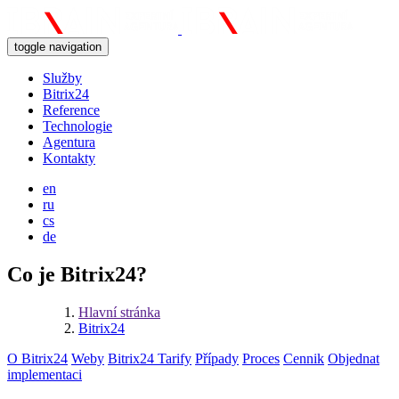
toggle navigation
Služby
Bitrix24
Reference
Technologie
Agentura
Kontakty
en
ru
cs
de
Co je Bitrix24?
Hlavní stránka
Bitrix24
O Bitrix24
Weby
Bitrix24 Tarify
Případy
Proces
Cennik
Objednat
implementaci