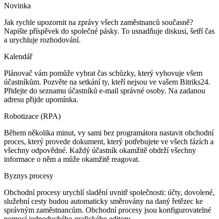
Novinka
Jak rychle upozornit na zprávy všech zaměstnanců současně?
Napište příspěvek do společné pásky. To usnadňuje diskusi, šetří čas
a urychluje rozhodování.
Kalendář
Plánovač vám pomůže vybrat čas schůzky, který vyhovuje všem
účastníkům. Pozvěte na setkání ty, kteří nejsou ve vašem Bitriks24.
Přidejte do seznamu účastníků e-mail správné osoby. Na zadanou
adresu přijde upomínka.
Robotizace (RPA)
Během několika minut, vy sami bez programátora nastavit obchodní
proces, který provede dokument, který potřebujete ve všech fázích a
všechny odpovědné. Každý účastník okamžitě obdrží všechny
informace o něm a může okamžitě reagovat.
Byznys procesy
Obchodní procesy urychlí sladění uvnitř společnosti: účty, dovolené,
služební cesty budou automaticky směrovány na daný řetězec ke
správným zaměstnancům. Obchodní procesy jsou konfigurovatelné
pomocí jednoduchého grafického editoru.